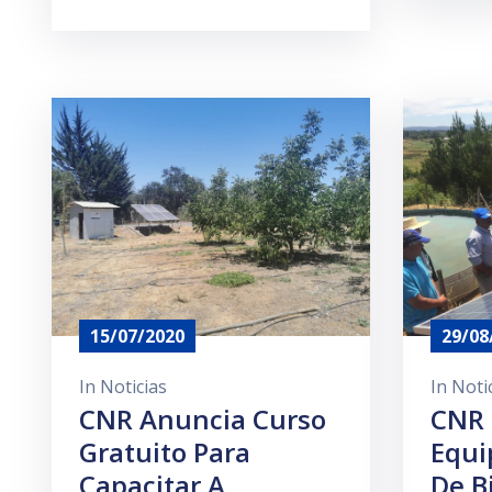
15/07/2020
29/08
In
Noticias
In
Noti
CNR Anuncia Curso
CNR 
Gratuito Para
Equi
Capacitar A
De B