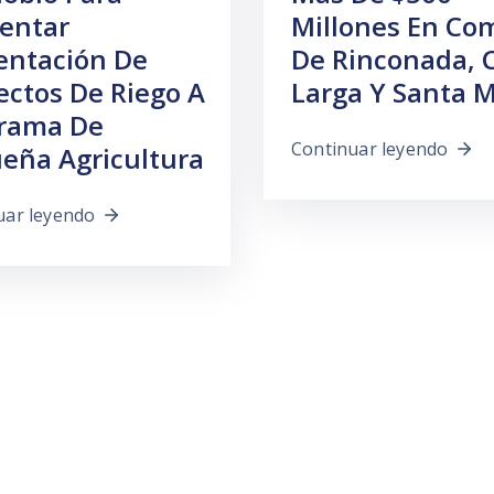
entar
Millones En C
entación De
De Rinconada, C
ectos De Riego A
Larga Y Santa M
rama De
Continuar leyendo
eña Agricultura
uar leyendo