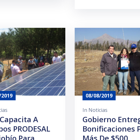
/2019
08/08/2019
cias
In
Noticias
Capacita A
Gobierno Entre
pos PRODESAL
Bonificaciones 
iobío Para
Más De $500