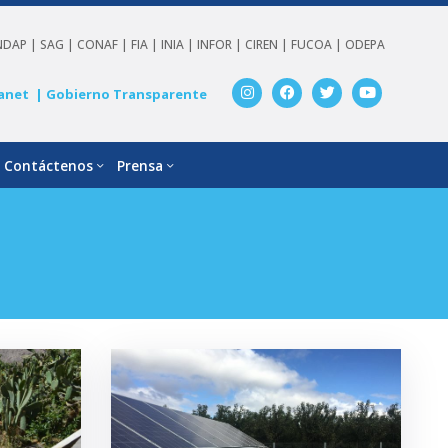
NDAP |
SAG |
CONAF |
FIA |
INIA |
INFOR |
CIREN |
FUCOA |
ODEPA
anet
| Gobierno Transparente
Contáctenos
Prensa