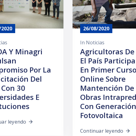
/2020
26/08/2020
cias
In
Noticias
A Y Minagri
Agricultoras De
lsan
El País Particip
romiso Por La
En Primer Curs
citación Del
Online Sobre
 Con 30
Mantención De
ersidades E
Obras Intrapred
ituciones
Con Generació
Fotovoltaica
uar leyendo
Continuar leyendo