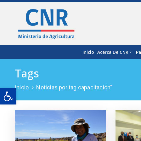
Inicio
Acerca De CNR
Pa
Tags
Inicio
Noticias por tag capacitación"
Open toolbar