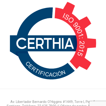
Av. Libertador Bernardo O'Higgins #1449, Torre I, Piso 4,