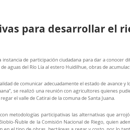
ivas para desarrollar el 
nstancia de participación ciudadana para dar a conocer dife
e de aguas del Río Lía al estero Huidilhue, obras de acumula
nalidad de comunicar adecuadamente el estado de avance y l
uana”, se realizó una reunión con agricultores quienes pudi
regar el valle de Catirai de la comuna de Santa Juana.
on metodologías participativas las alternativas que arrojó 
 Biobío-Ñuble de la Comisión Nacional de Riego, quien ade
n en el tipo de obras, hectáreas a regar y costo, por lo ta