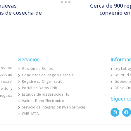
 nuevas
Cerca de 900 re
as de cosecha de
convenio ent
Servicios
Informa
reó en
Gestión de Bonos
Ley Lobb
calidad
Concursos de Riego y Drenaje
Solicitud
Registre su Organización
Gobierno
rincipal
Portal de Datos CNR
Oficio Ci
mento y
Estados de los servicios TIC
 regada
Sígueno
Validar Bono Electronico
Servicio de integración (Web Service)
CNR-IMTA