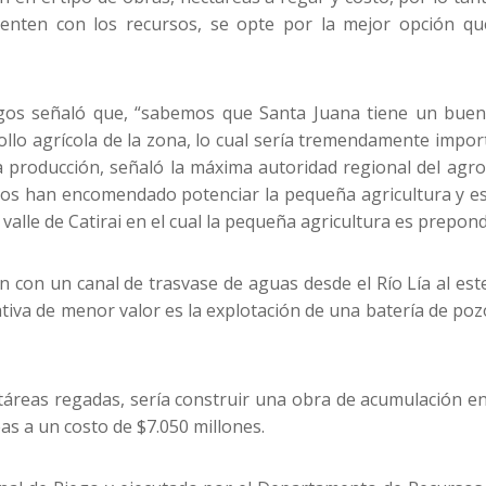
nten con los recursos, se opte por la mejor opción que
agos señaló que, “sabemos que Santa Juana tiene un buen
llo agrícola de la zona, lo cual sería tremendamente impor
la producción, señaló la máxima autoridad regional del agr
nos han encomendado potenciar la pequeña agricultura y es
valle de Catirai en el cual la pequeña agricultura es prepon
 con un canal de trasvase de aguas desde el Río Lía al este
nativa de menor valor es la explotación de una batería de po
ctáreas regadas, sería construir una obra de acumulación en
as a un costo de $7.050 millones.