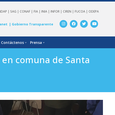
NDAP |
SAG |
CONAF |
FIA |
INIA |
INFOR |
CIREN |
FUCOA |
ODEPA
anet
| Gobierno Transparente
Contáctenos
Prensa
go en comuna de Santa