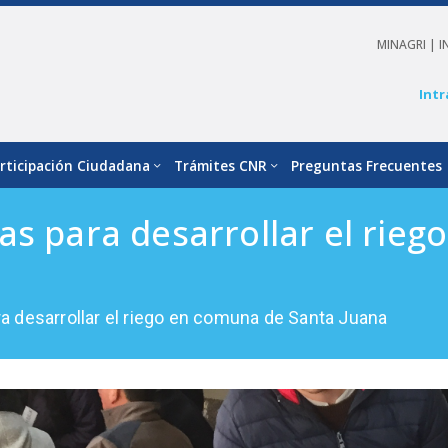
MINAGRI |
I
Intr
rticipación Ciudadana
Trámites CNR
Preguntas Frecuentes
as para desarrollar el rie
a desarrollar el riego en comuna de Santa Juana