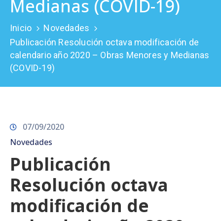
Medianas (COVID-19)
Prensa
Inicio
Novedades
Publicación Resolución octava modificación de
calendario año 2020 – Obras Menores y Medianas
(COVID-19)
07/09/2020
Novedades
Publicación
Resolución octava
modificación de