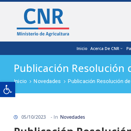
Inicio
Acerca De CNR
Pa
Publicación Resolución
Inicio
Novedades
Publicación Resolución d
Open toolbar
05/10/2023
- In
Novedades