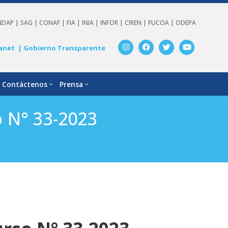
NDAP |
SAG |
CONAF |
FIA |
INIA |
INFOR |
CIREN |
FUCOA |
ODEPA
anet
| Gobierno Transparente
Contáctenos
Prensa
 N° 33-2023