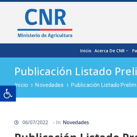
Inicio
Acerca De CNR
Pa
Publicación Listado Prel
Inicio
Novedades
Publicación Listado Preli
Open toolbar
06/07/2022
- In
Novedades