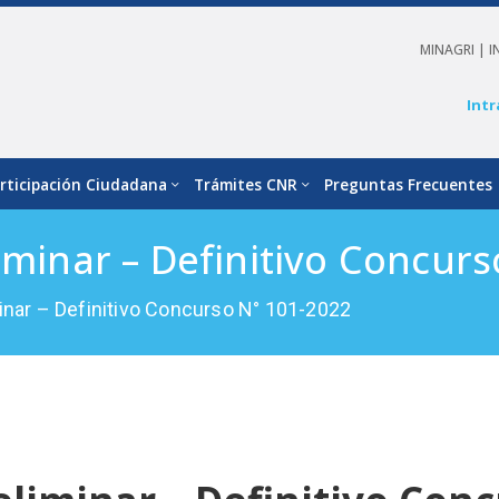
MINAGRI |
I
Intr
rticipación Ciudadana
Trámites CNR
Preguntas Frecuentes
iminar – Definitivo Concur
minar – Definitivo Concurso N° 101-2022