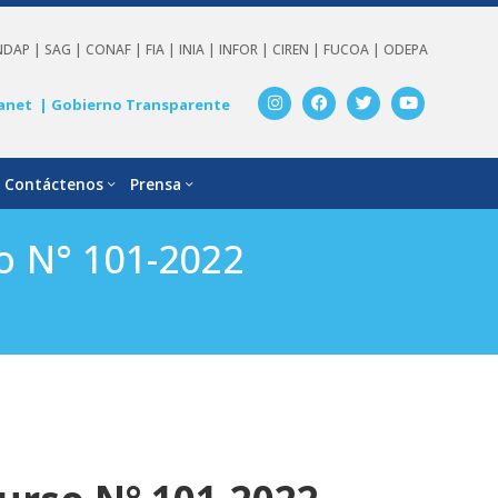
NDAP |
SAG |
CONAF |
FIA |
INIA |
INFOR |
CIREN |
FUCOA |
ODEPA
anet
| Gobierno Transparente
Contáctenos
Prensa
so N° 101-2022