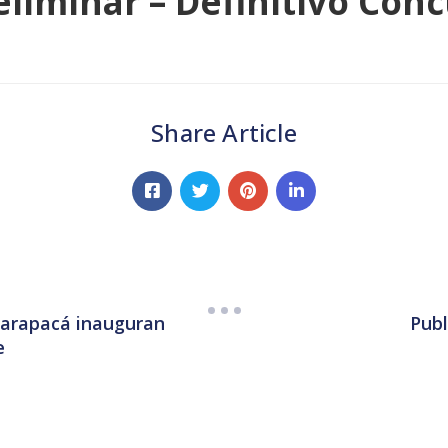
eliminar – Definitivo Con
Share Article
Tarapacá inauguran
Publ
e