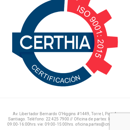
Av. Libertador Bernardo O'Higgins #1449, Torre I, Piso 4,
Santiago. Teléfono: 22 425 7900 // Oficina de partes: lun-jue:
09:00-16:00hrs. vie: 09:00-15:00hrs. oficina.partes@cnr.gob.cl