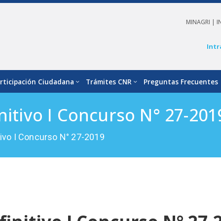
MINAGRI |
I
Intr
rticipación Ciudadana
Trámites CNR
Preguntas Frecuentes
nitivo I Concurso N° 27-201
tivo I Concurso N° 27-2019