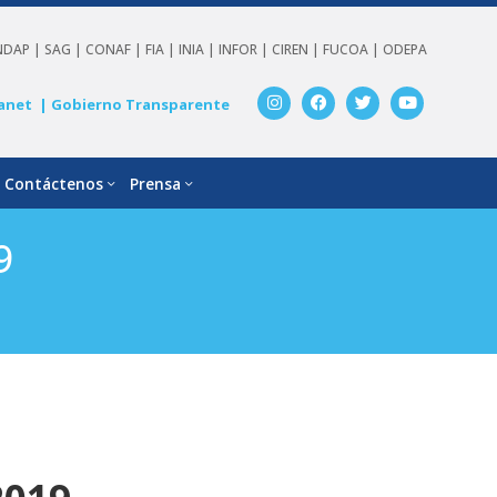
NDAP |
SAG |
CONAF |
FIA |
INIA |
INFOR |
CIREN |
FUCOA |
ODEPA
anet
| Gobierno Transparente
Contáctenos
Prensa
9