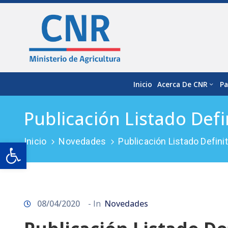
Inicio
Acerca De CNR
Pa
Publicación Listado Defi
Inicio
Novedades
Publicación Listado Defini
Open toolbar
08/04/2020
- In
Novedades