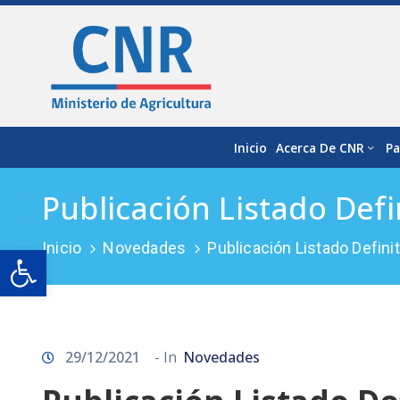
Inicio
Acerca De CNR
Pa
Publicación Listado Def
Inicio
Novedades
Publicación Listado Defin
Open toolbar
29/12/2021
- In
Novedades