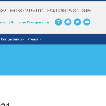
NDAP |
SAG |
CONAF |
FIA |
INIA |
INFOR |
CIREN |
FUCOA |
ODEPA
anet
| Gobierno Transparente
Contáctenos
Prensa