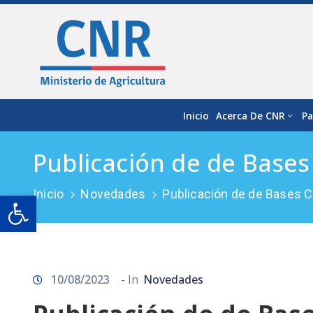
Inicio
Acerca De CNR
Pa
Publicación de de Base
Inicio
Novedades
Publicación de de Bases 
Open toolbar
10/08/2023
- In
Novedades