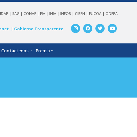
NDAP |
SAG |
CONAF |
FIA |
INIA |
INFOR |
CIREN |
FUCOA |
ODEPA
anet
| Gobierno Transparente
Contáctenos
Prensa