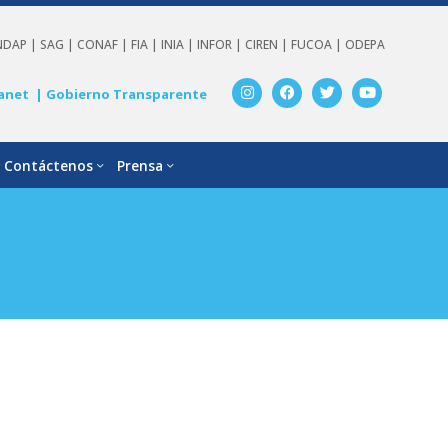
NDAP |
SAG |
CONAF |
FIA |
INIA |
INFOR |
CIREN |
FUCOA |
ODEPA
anet
| Gobierno Transparente
Contáctenos
Prensa