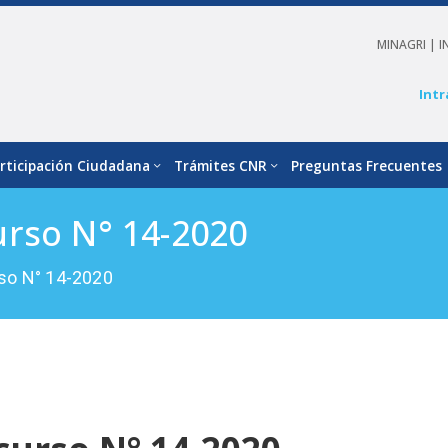
MINAGRI |
I
Intr
rticipación Ciudadana
Trámites CNR
Preguntas Frecuentes
urso N° 14-2020
so N° 14-2020