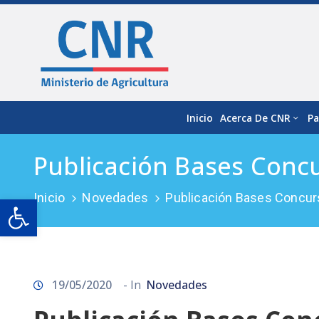
Inicio
Acerca De CNR
Pa
Publicación Bases Conc
Inicio
Novedades
Publicación Bases Concur
Open toolbar
19/05/2020
- In
Novedades