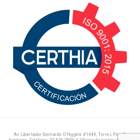
Av. Libertador Bernardo O'Higgins #1449, Torre I, Piso 4,
Santiago. Teléfono: 22 425 7900 // Oficina de partes: lun-jue: