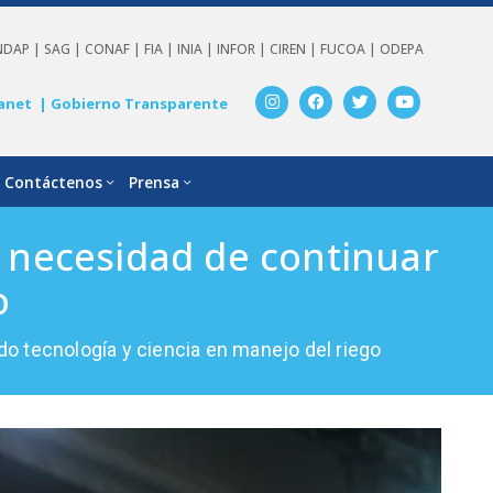
NDAP |
SAG |
CONAF |
FIA |
INIA |
INFOR |
CIREN |
FUCOA |
ODEPA
anet
| Gobierno Transparente
Contáctenos
Prensa
a necesidad de continuar
o
do tecnología y ciencia en manejo del riego