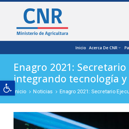
Inicio
Acerca De CNR
Pa
Enagro 2021: Secretario
integrando tecnología y
Open toolbar
Inicio
Noticias
Enagro 2021: Secretario Ejecu