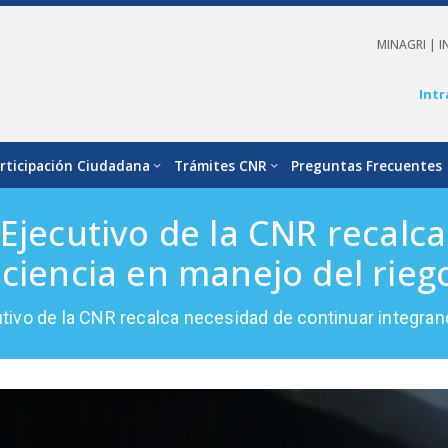
MINAGRI |
I
Intr
rticipación Ciudadana
Trámites CNR
Preguntas Frecuentes
 Ejecutivo de la CNR recalc
 ciencia en manejo del rieg
tivo de la CNR recalca necesidad de continuar integran