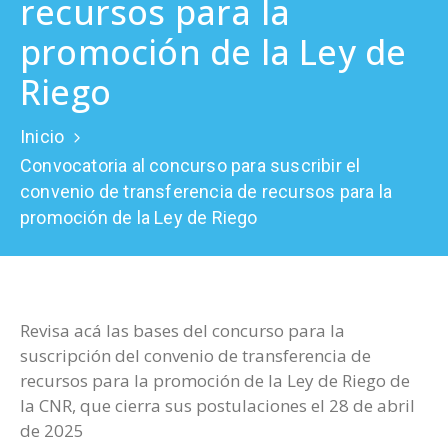
recursos para la
Prensa
promoción de la Ley de
Riego
Inicio
Convocatoria al concurso para suscribir el
convenio de transferencia de recursos para la
promoción de la Ley de Riego
Revisa acá las bases del concurso para la
suscripción del convenio de transferencia de
recursos para la promoción de la Ley de Riego de
la CNR, que cierra sus postulaciones el 28 de abril
de 2025