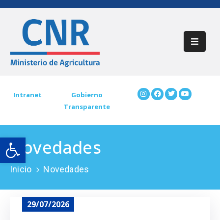
Inicio
Acerca
De
CNR
Intranet
Gobierno
Transparente
Participación
Ciudadana
Open toolbar
Novedades
Trámites
CNR
Inicio
Novedades
Preguntas
Frecuentes
29/07/2026
Contáctenos