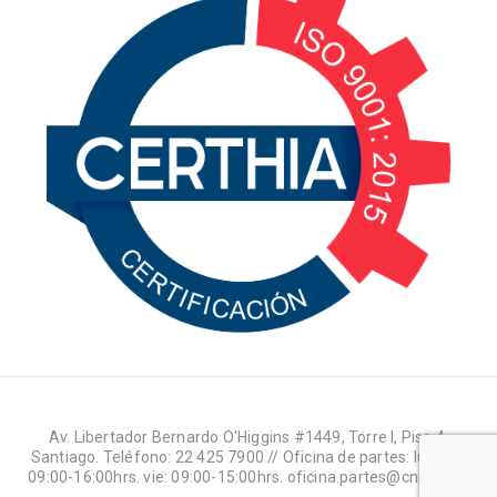
Av. Libertador Bernardo O'Higgins #1449, Torre I, Piso 4,
Santiago. Teléfono: 22 425 7900 // Oficina de partes: lun-jue:
09:00-16:00hrs. vie: 09:00-15:00hrs. oficina.partes@cnr.gob.cl