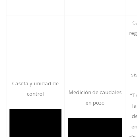
C
reg
si
Caseta y unidad de
Medición de caudales
control
“T
en pozo
la
de
en
río