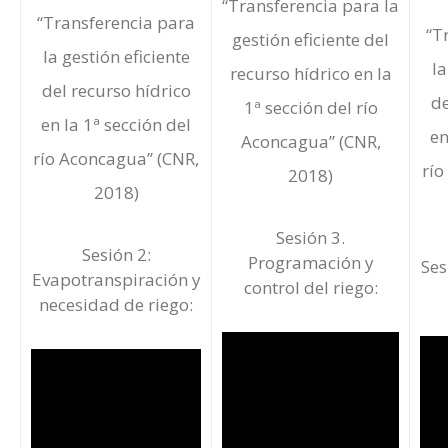
“Transferencia para la
“Transferencia para
“T
gestión eficiente del
la gestión eficiente
la
recurso hídrico en la
del recurso hídrico
de
1ª sección del río
en la 1ª sección del
en
Aconcagua” (CNR,
río Aconcagua” (CNR,
río
2018)
2018)
Sesión 3.
Sesión 2:
Programación y
Ses
Evapotranspiración y
control del riego:
necesidad de riego: