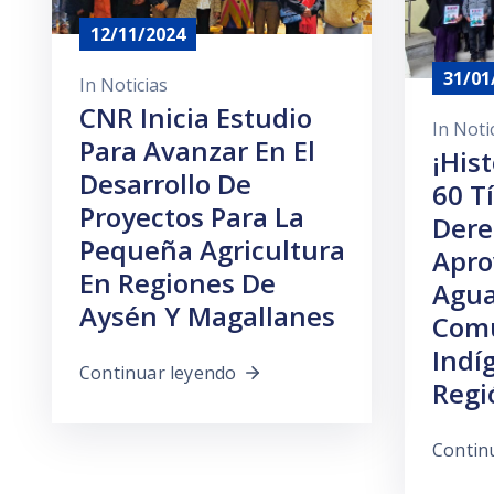
12/11/2024
31/01
In
Noticias
CNR Inicia Estudio
In
Noti
Para Avanzar En El
¡His
Desarrollo De
60 T
Proyectos Para La
Dere
Pequeña Agricultura
Apro
En Regiones De
Agua
Aysén Y Magallanes
Com
Indí
Continuar leyendo
Regi
Contin