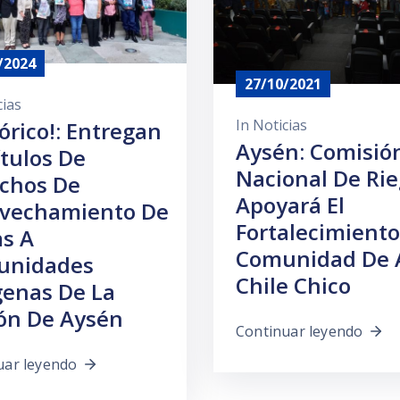
/2024
27/10/2021
cias
In
Noticias
tórico!: Entregan
Aysén: Comisió
ítulos De
Nacional De Ri
chos De
Apoyará El
vechamiento De
Fortalecimient
s A
Comunidad De 
unidades
Chile Chico
genas De La
ón De Aysén
Continuar leyendo
uar leyendo