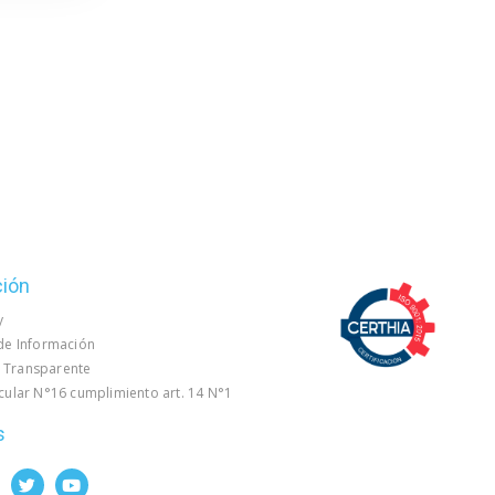
ción
y
 de Información
 Transparente
rcular N°16 cumplimiento art. 14 N°1
s