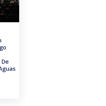
n
ego
o De
Aguas