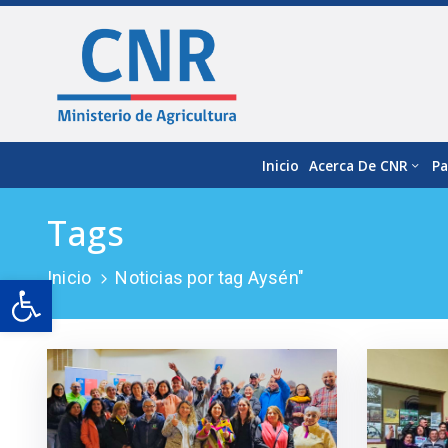
Inicio
Acerca De CNR
Pa
Tags
Inicio
Noticias por tag Aysén"
Open toolbar