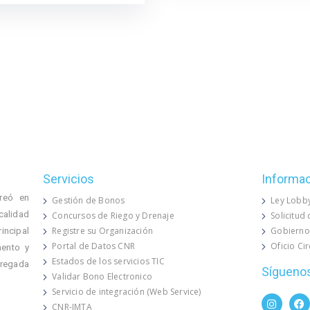
Servicios
Informa
reó en
Gestión de Bonos
Ley Lobb
calidad
Concursos de Riego y Drenaje
Solicitud
Registre su Organización
Gobierno
rincipal
Portal de Datos CNR
Oficio Ci
mento y
Estados de los servicios TIC
 regada
Sígueno
Validar Bono Electronico
Servicio de integración (Web Service)
CNR-IMTA