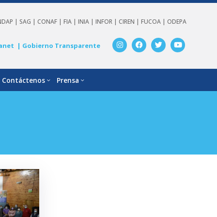
NDAP |
SAG |
CONAF |
FIA |
INIA |
INFOR |
CIREN |
FUCOA |
ODEPA
anet
| Gobierno Transparente
Contáctenos
Prensa