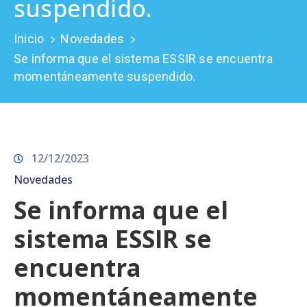
suspendido.
Prensa
Inicio
Novedades
Se informa que el sistema ESSIR se encuentra
momentáneamente suspendido.
12/12/2023
Novedades
Se informa que el
sistema ESSIR se
encuentra
momentáneamente