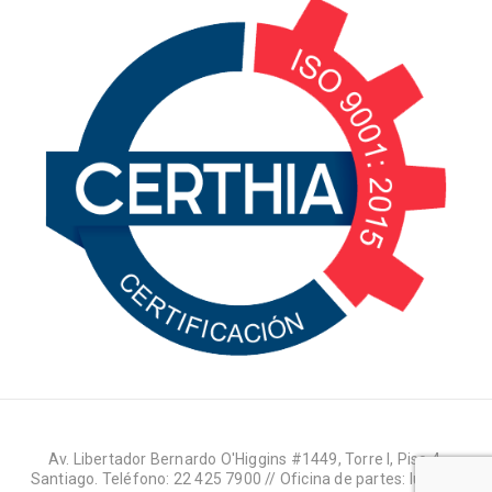
Av. Libertador Bernardo O'Higgins #1449, Torre I, Piso 4,
Santiago. Teléfono: 22 425 7900 // Oficina de partes: lun-jue: