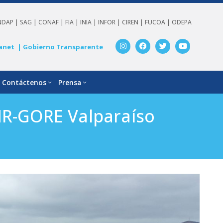
NDAP |
SAG |
CONAF |
FIA |
INIA |
INFOR |
CIREN |
FUCOA |
ODEPA
anet
| Gobierno Transparente
Contáctenos
Prensa
CNR-GORE Valparaíso