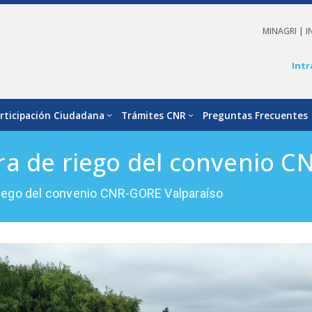
MINAGRI |
I
Intr
rticipación Ciudadana
Trámites CNR
Preguntas Frecuentes
ra de riego del convenio 
 riego del convenio CNR-GORE Valparaíso