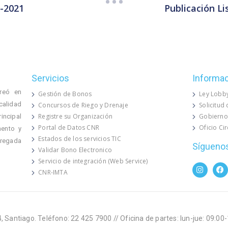
5-2021
Publicación L
Servicios
Informa
reó en
Gestión de Bonos
Ley Lobb
calidad
Concursos de Riego y Drenaje
Solicitud
Registre su Organización
Gobierno
rincipal
Portal de Datos CNR
Oficio Ci
mento y
Estados de los servicios TIC
 regada
Sígueno
Validar Bono Electronico
Servicio de integración (Web Service)
CNR-IMTA
, Santiago. Teléfono: 22 425 7900 // Oficina de partes: lun-jue: 09:00