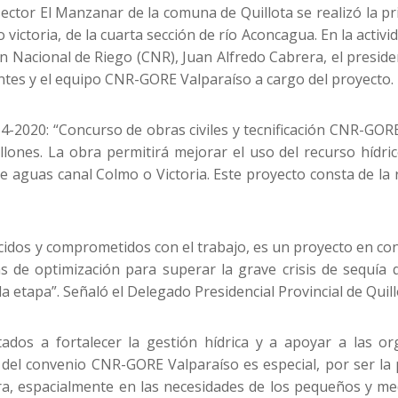
sector El Manzanar de la comuna de Quillota se realizó la
ictoria, de la cuarta sección de río Aconcagua. En la activid
n Nacional de Riego (CNR), Juan Alfredo Cabrera, el presid
gantes y el equipo CNR-GORE Valparaíso a cargo del proyecto.
14-2020: “Concurso de obras civiles y tecnificación CNR-GO
llones. La obra permitirá mejorar el uso del recurso hí
 de aguas canal Colmo o Victoria. Este proyecto consta de l
cidos y comprometidos con el trabajo, es un proyecto en conj
vas de optimización para superar la grave crisis de sequí
etapa”. Señaló el Delegado Presidencial Provincial de Quill
dos a fortalecer la gestión hídrica y a apoyar a las or
 del convenio CNR-GORE Valparaíso es especial, por ser l
ura, espacialmente en las necesidades de los pequeños y me