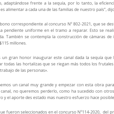
, adaptándose frente a la sequía, por lo tanto, la eficienc
 es alimentar a cada una de las familias de nuestro país”, di
 bono correspondiente al concurso Nº 802-2021, que se dest
 pendiente uniforme en el tramo a reparar. Esto se reali
a. También se contempla la construcción de cámaras de i
$115 millones.
s un gran honor inaugurar este canal dada la sequía que 
 todas las hortalizas que se riegan más todos los frutales
trabajo de las personas».
“tenemos un canal muy grande y empezar con esta obra pa
anal, no queremos perderlo, como ha sucedido con otros 
aro y el aporte des estado mas nuestro esfuerzo hace posibl
ue fueron seleccionados en el concurso Nº114-2020, del p