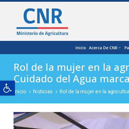
Inicio
Acerca De CNR
Pa
Rol de la mujer en la a
Cuidado del Agua marca
Open toolbar
Inicio
Noticias
Rol de la mujer en la agricul