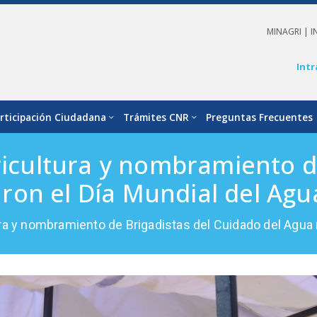
MINAGRI |
I
Intr
rticipación Ciudadana
Trámites CNR
Preguntas Frecuentes
gricultura y nombramiento d
ron el Día Mundial del Agu
tura y nombramiento de Brigadistas del Cuidado del Agua