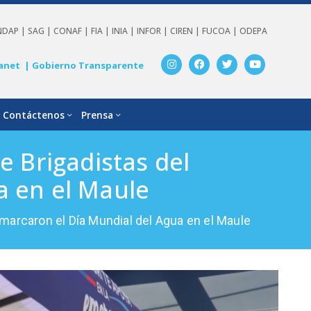
NDAP |
SAG |
CONAF |
FIA |
INIA |
INFOR |
CIREN |
FUCOA |
ODEPA
anet
| Gobierno Transparente
Contáctenos
Prensa
e Brigadistas del
a en el Maule
 marcaron el Día Mundial del Agua en el Maule