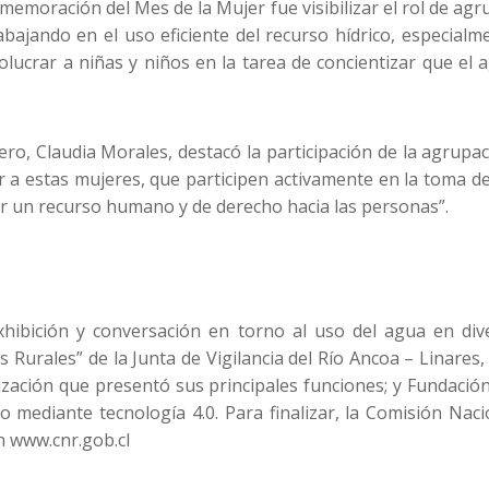
nmemoración del Mes de la Mujer fue visibilizar el rol de agr
bajando en el uso eficiente del recurso hídrico, especialme
volucrar a niñas y niños en la tarea de concientizar que e
nero, Claudia Morales, destacó la participación de la agru
ar a estas mujeres, que participen activamente en la toma de
er un recurso humano y de derecho hacia las personas”.
ibición y conversación en torno al uso del agua en dive
 Rurales” de la Junta de Vigilancia del Río Ancoa – Linare
anización que presentó sus principales funciones; y Fundació
io mediante tecnología 4.0. Para finalizar, la Comisión Nac
n www.cnr.gob.cl