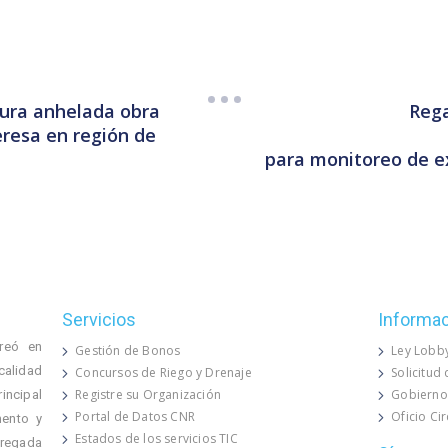
gura anhelada obra
Rega
eresa en región de
para monitoreo de ex
Servicios
Informa
reó en
Gestión de Bonos
Ley Lobb
calidad
Concursos de Riego y Drenaje
Solicitud
Registre su Organización
Gobierno
rincipal
Portal de Datos CNR
Oficio Ci
mento y
Estados de los servicios TIC
 regada