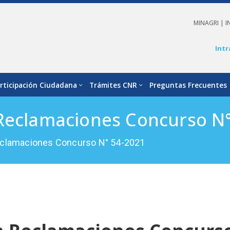
MINAGRI |
I
Intr
rticipación Ciudadana
Trámites CNR
Preguntas Frecuentes
 Reclamaciones Concurso N°
eclamaciones Concurso N° 54-2021