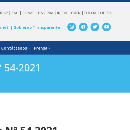
NDAP |
SAG |
CONAF |
FIA |
INIA |
INFOR |
CIREN |
FUCOA |
ODEPA
anet
| Gobierno Transparente
Contáctenos
Prensa
 54-2021