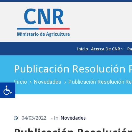
Inicio
Acerca De CNR
Pa
Publicación Resolución
Inicio
Novedades
Publicación Resolución R
Open toolbar
04/03/2022
- In
Novedades