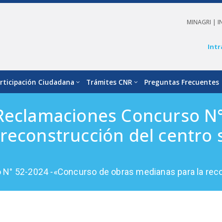
MINAGRI |
I
Intr
rticipación Ciudadana
Trámites CNR
Preguntas Frecuentes
 Reclamaciones Concurso N°
reconstrucción del centro 
N° 52-2024 -«Concurso de obras medianas para la reco