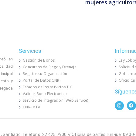
mujeres agricultor
Servicios
Informa
reó en
Gestión de Bonos
Ley Lobb
calidad
Concursos de Riego y Drenaje
Solicitud
Registre su Organización
Gobierno
rincipal
Portal de Datos CNR
Oficio Ci
mento y
Estados de los servicios TIC
 regada
Sígueno
Validar Bono Electronico
Servicio de integración (Web Service)
CNR-IMTA
, Santiago. Teléfono: 22 425 7900 // Oficina de partes: lun-jue: 09:00