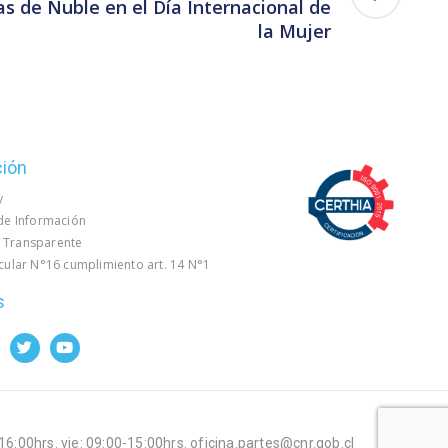
as de Ñuble en el Día Internacional de
la Mujer
ción
y
 de Información
 Transparente
rcular N°16 cumplimiento art. 14 N°1
s
-16:00hrs. vie: 09:00-15:00hrs. oficina.partes@cnr.gob.cl