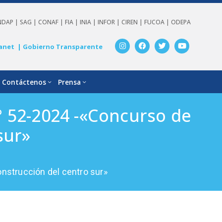
NDAP |
SAG |
CONAF |
FIA |
INIA |
INFOR |
CIREN |
FUCOA |
ODEPA
anet
| Gobierno Transparente
Contáctenos
Prensa
 52-2024 -«Concurso de
sur»
nstrucción del centro sur»