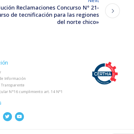
Next
lución Reclamaciones Concurso N° 21-
so de tecnificación para las regiones
del norte chico»
ción
y
 de Información
 Transparente
rcular N°16 cumplimiento art. 14 N°1
s