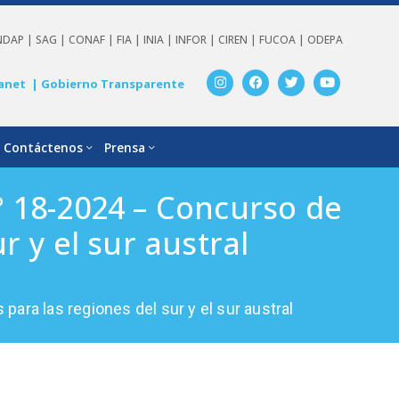
NDAP |
SAG |
CONAF |
FIA |
INIA |
INFOR |
CIREN |
FUCOA |
ODEPA
anet
| Gobierno Transparente
Contáctenos
Prensa
 18-2024 – Concurso de
r y el sur austral
ra las regiones del sur y el sur austral