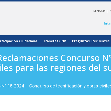
MINAGRI |
I
Intr
rticipación Ciudadana
Trámites CNR
Preguntas Frecuentes
 Reclamaciones Concurso N°
iles para las regiones del su
 18-2024 – Concurso de tecnificación y obras civiles pa