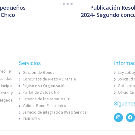
n pequeños
Publicación Reso
 Chico
2024- Segundo concur
Servicios
Informa
reó en
Gestión de Bonos
Ley Lobb
calidad
Concursos de Riego y Drenaje
Solicitud
Registre su Organización
Gobierno
rincipal
Portal de Datos CNR
Oficio Ci
mento y
Estados de los servicios TIC
 regada
Sígueno
Validar Bono Electronico
Servicio de integración (Web Service)
CNR-IMTA