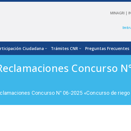
MINAGRI |
I
Intr
rticipación Ciudadana
Trámites CNR
Preguntas Frecuentes
 Reclamaciones Concurso N
eclamaciones Concurso N° 06-2025 «Concurso de riego