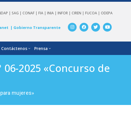
NDAP |
SAG |
CONAF |
FIA |
INIA |
INFOR |
CIREN |
FUCOA |
ODEPA
anet
| Gobierno Transparente
Contáctenos
Prensa
° 06-2025 «Concurso de
 para mujeres»