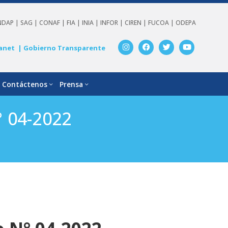
NDAP |
SAG |
CONAF |
FIA |
INIA |
INFOR |
CIREN |
FUCOA |
ODEPA
anet
| Gobierno Transparente
Contáctenos
Prensa
 04-2022