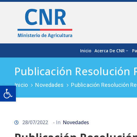
Inicio
Acerca De CNR
Pa
Publicación Resolución
Inicio
Novedades
Publicación Resolución R
Open toolbar
28/07/2022
- In
Novedades