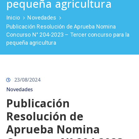
pequeña agricultura
Prensa
Inicio
Novedades
Publicación Resolución de Aprueba Nomina
Concurso N° 204-2023 – Tercer concurso para la
pequeña agricultura
23/08/2024
Novedades
Publicación
Resolución de
Aprueba Nomina