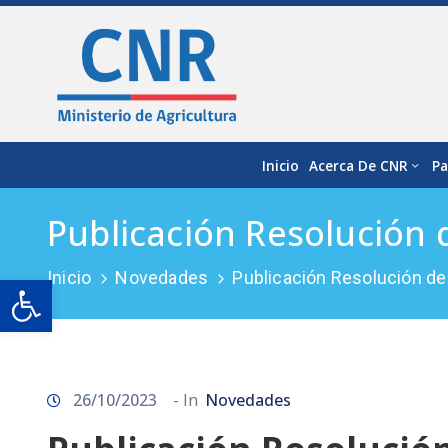
Inicio
Acerca De CNR
Pa
Publicación Resolución
Inicio
Novedades
Publicación Resolución d
Open toolbar
26/10/2023
- In
Novedades