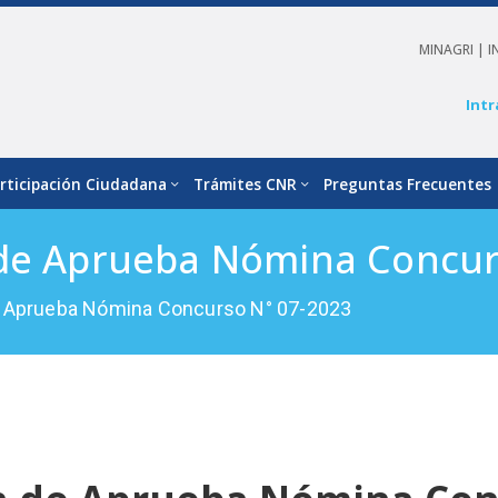
MINAGRI |
I
Intr
rticipación Ciudadana
Trámites CNR
Preguntas Frecuentes
 de Aprueba Nómina Concur
e Aprueba Nómina Concurso N° 07-2023