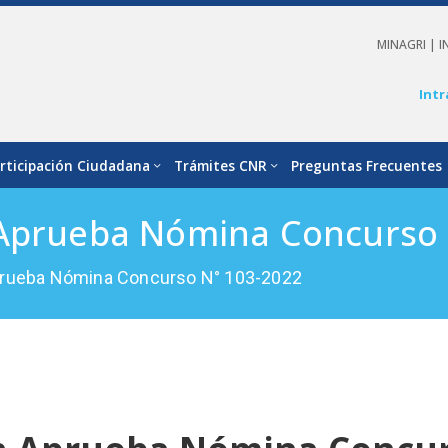
MINAGRI |
I
Intr
rticipación Ciudadana
Trámites CNR
Preguntas Frecuentes
 Aprueba Nómina Concurso 
prueba Nómina Concurso N° 103-2022