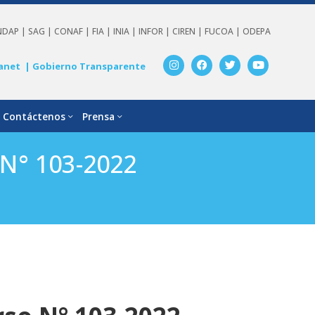
NDAP |
SAG |
CONAF |
FIA |
INIA |
INFOR |
CIREN |
FUCOA |
ODEPA
anet
| Gobierno Transparente
Contáctenos
Prensa
N° 103-2022