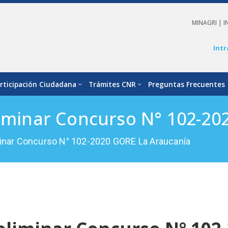
MINAGRI |
I
Intr
rticipación Ciudadana
Trámites CNR
Preguntas Frecuentes
liminar Concurso N° 102-2
minar Concurso N° 102-2020 GORE La Araucanía