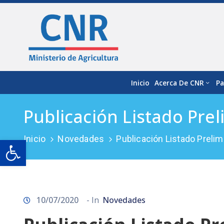
Inicio
Acerca De CNR
Pa
Publicación Listado Pre
Inicio
Novedades
Publicación Listado Preli
Open toolbar
10/07/2020
- In
Novedades