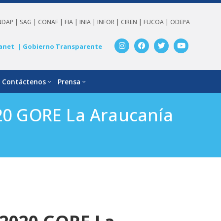
NDAP |
SAG |
CONAF |
FIA |
INIA |
INFOR |
CIREN |
FUCOA |
ODEPA
anet
| Gobierno Transparente
Contáctenos
Prensa
020 GORE La Araucanía