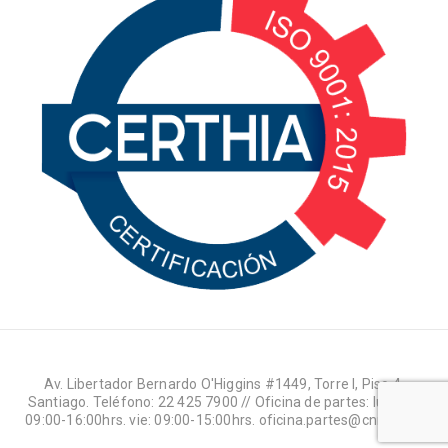
Av. Libertador Bernardo O'Higgins #1449, Torre I, Piso 4,
Santiago. Teléfono: 22 425 7900 // Oficina de partes: lun-jue:
09:00-16:00hrs. vie: 09:00-15:00hrs. oficina.partes@cnr.gob.cl