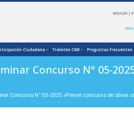
MINAGRI |
I
Intr
rticipación Ciudadana
Trámites CNR
Preguntas Frecuentes
liminar Concurso N° 05-202
inar Concurso N° 05-2025 «Primer concurso de obras civ