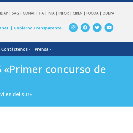
NDAP |
SAG |
CONAF |
FIA |
INIA |
INFOR |
CIREN |
FUCOA |
ODEPA
anet
| Gobierno Transparente
Contáctenos
Prensa
5 «Primer concurso de
iles del sur»