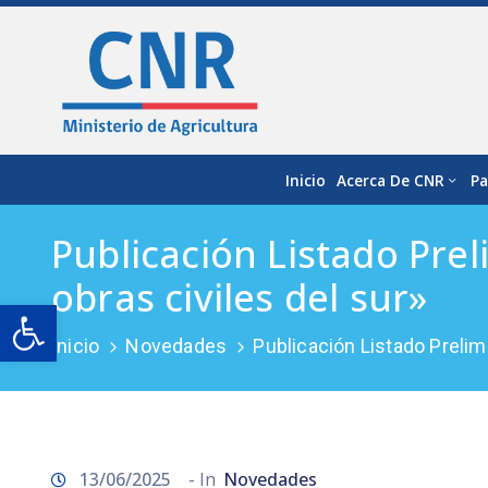
Inicio
Acerca De CNR
Pa
Publicación Listado Pre
obras civiles del sur»
Open toolbar
Inicio
Novedades
Publicación Listado Prelim
13/06/2025
- In
Novedades