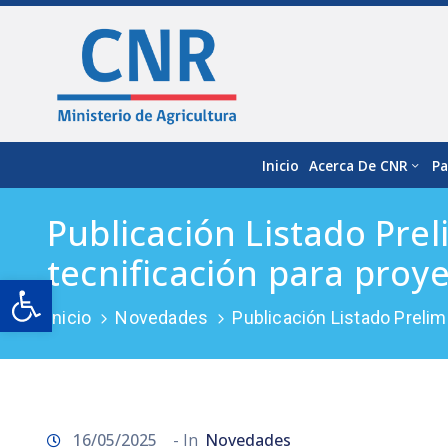
Inicio
Acerca De CNR
Pa
Publicación Listado Pre
tecnificación para proy
Open toolbar
Inicio
Novedades
Publicación Listado Preli
16/05/2025
- In
Novedades