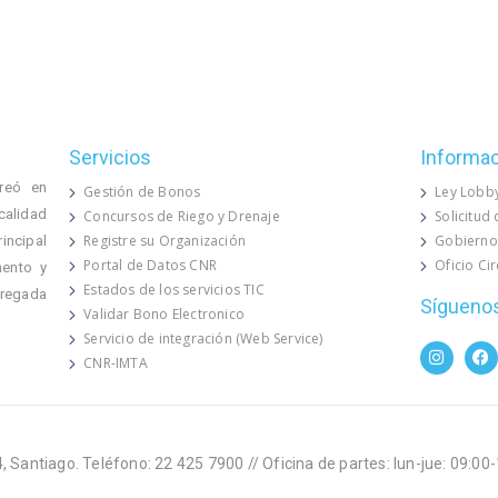
Servicios
Informa
reó en
Gestión de Bonos
Ley Lobb
calidad
Concursos de Riego y Drenaje
Solicitud
Registre su Organización
Gobierno
rincipal
Portal de Datos CNR
Oficio Ci
mento y
Estados de los servicios TIC
 regada
Sígueno
Validar Bono Electronico
Servicio de integración (Web Service)
CNR-IMTA
, Santiago. Teléfono: 22 425 7900 // Oficina de partes: lun-jue: 09:00