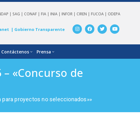
NDAP |
SAG |
CONAF |
FIA |
INIA |
INFOR |
CIREN |
FUCOA |
ODEPA
anet
| Gobierno Transparente
Contáctenos
Prensa
5 – «Concurso de
n para proyectos no seleccionados»»