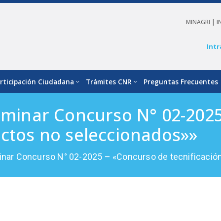
MINAGRI |
I
Intr
rticipación Ciudadana
Trámites CNR
Preguntas Frecuentes
liminar Concurso N° 02-202
ectos no seleccionados»»
minar Concurso N° 02-2025 – «Concurso de tecnificació