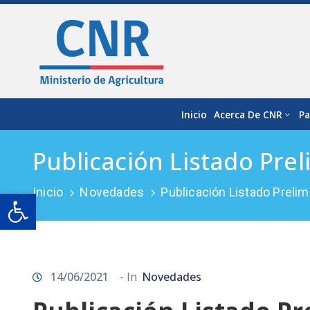
Inicio
Acerca De CNR
Pa
Publicación Listado Pre
Inicio
Novedades
Publicación Listado Preli
Open toolbar
14/06/2021
- In
Novedades