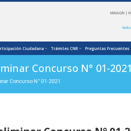
MINAGRI |
I
Intr
rticipación Ciudadana
Trámites CNR
Preguntas Frecuentes
liminar Concurso N° 01-202
minar Concurso N° 01-2021