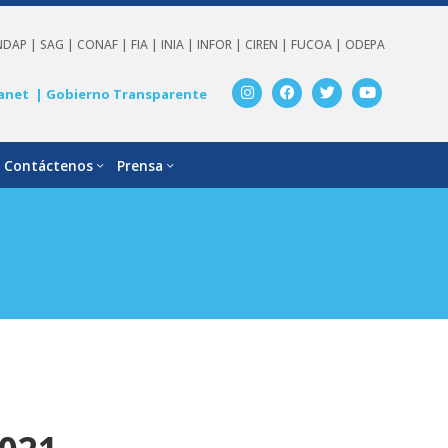
NDAP |
SAG |
CONAF |
FIA |
INIA |
INFOR |
CIREN |
FUCOA |
ODEPA
anet
| Gobierno Transparente
Contáctenos
Prensa
1