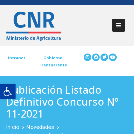
Inicio
Acerca
De
CNR
Intranet
Gobierno
Transparente
Participación
Ciudadana
Open toolbar
Publicación Listado
Trámites
CNR
Definitivo Concurso Nº
Preguntas
11-2021
Frecuentes
Inicio
Novedades
Contáctenos