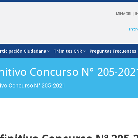
MINAGRI |
I
Intr
rticipación Ciudadana
Trámites CNR
Preguntas Frecuentes
initivo Concurso N° 205-202
itivo Concurso N° 205-2021