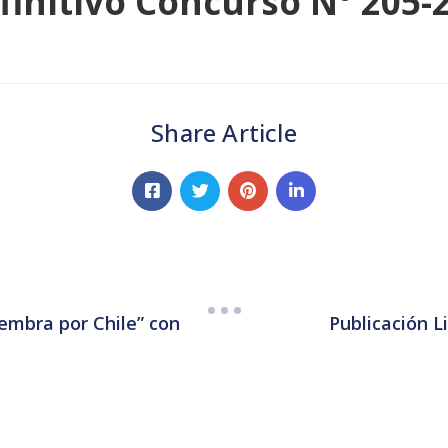
finitivo Concurso N° 205-
Share Article
iembra por Chile” con
Publicación L