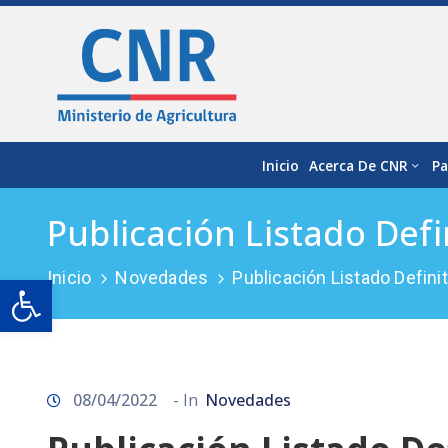
Inicio
Acerca De CNR
Pa
Publicación Listado Def
Inicio
Novedades
Publicación Listado Defin
Open toolbar
08/04/2022
- In
Novedades