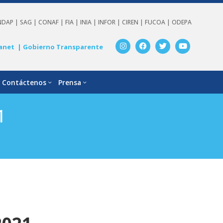
NDAP |
SAG |
CONAF |
FIA |
INIA |
INFOR |
CIREN |
FUCOA |
ODEPA
anet
| Gobierno Transparente
Contáctenos
Prensa
1