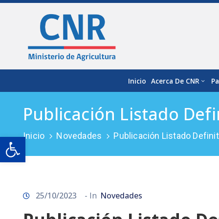
Inicio
Acerca De CNR
Pa
Publicación Listado Def
Inicio
Novedades
Publicación Listado Defin
Open toolbar
25/10/2023
- In
Novedades