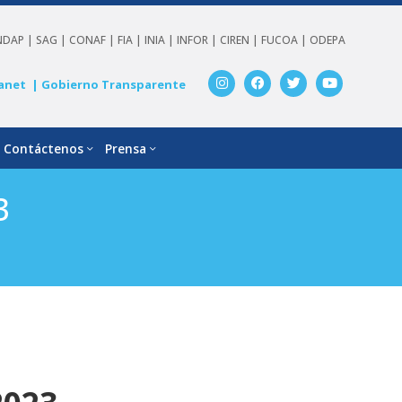
NDAP |
SAG |
CONAF |
FIA |
INIA |
INFOR |
CIREN |
FUCOA |
ODEPA
anet
| Gobierno Transparente
Contáctenos
Prensa
3