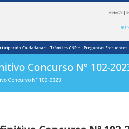
MINAGRI |
I
Intr
rticipación Ciudadana
Trámites CNR
Preguntas Frecuentes
initivo Concurso N° 102-202
itivo Concurso N° 102-2023