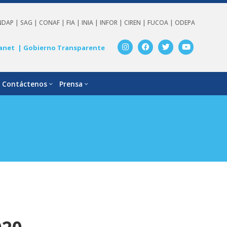
NDAP |
SAG |
CONAF |
FIA |
INIA |
INFOR |
CIREN |
FUCOA |
ODEPA
anet
| Gobierno Transparente
Contáctenos
Prensa