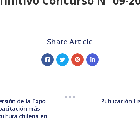
finitivo Concurso N° 09-2
Share Article
ersión de la Expo
Publicación L
capacitación más
cultura chilena en