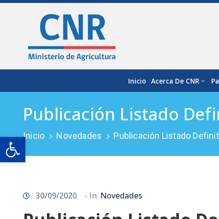
Inicio
Acerca De CNR
Pa
Publicación Listado Def
Inicio
Novedades
Publicación Listado Defin
Open toolbar
30/09/2020
- In
Novedades