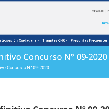
MINAGRI |
I
Intr
rticipación Ciudadana
Trámites CNR
Preguntas Frecuentes
initivo Concurso N° 09-2020
itivo Concurso N° 09-2020