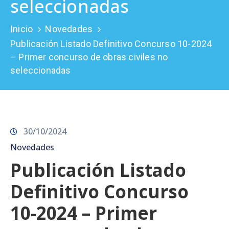
seleccionadas
Prensa
Inicio
Novedades
Publicación Listado Definitivo Concurso 10-2024
– Primer concurso de obras civiles no
seleccionadas
30/10/2024
Novedades
Publicación Listado
Definitivo Concurso
10-2024 – Primer