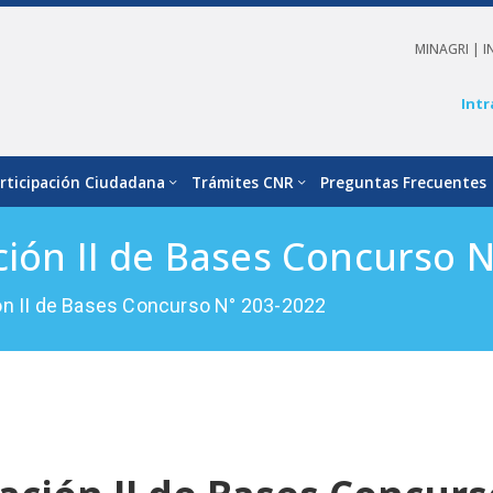
MINAGRI |
I
Intr
rticipación Ciudadana
Trámites CNR
Preguntas Frecuentes
ción II de Bases Concurso 
ón II de Bases Concurso N° 203-2022