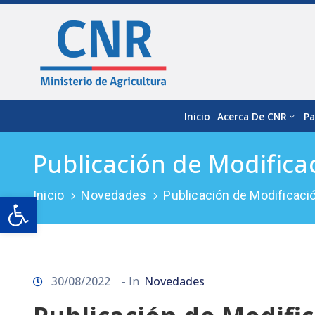
Inicio
Acerca De CNR
Pa
Publicación de Modifica
Inicio
Novedades
Publicación de Modificaci
Open toolbar
30/08/2022
- In
Novedades