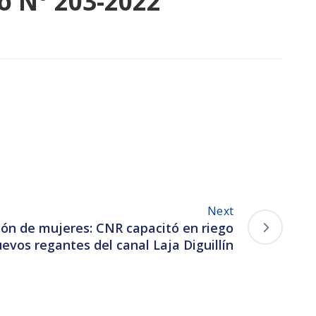
o N° 203-2022
Next
ión de mujeres: CNR capacitó en riego
uevos regantes del canal Laja Diguillín