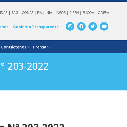
NDAP |
SAG |
CONAF |
FIA |
INIA |
INFOR |
CIREN |
FUCOA |
ODEPA
anet
| Gobierno Transparente
Contáctenos
Prensa
N° 203-2022