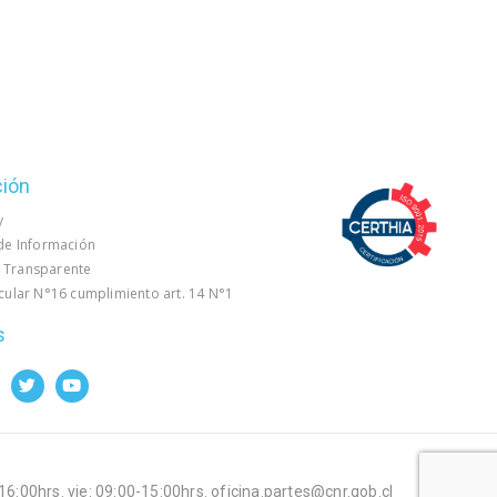
ción
y
 de Información
 Transparente
rcular N°16 cumplimiento art. 14 N°1
s
-16:00hrs. vie: 09:00-15:00hrs. oficina.partes@cnr.gob.cl