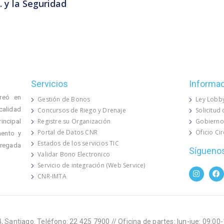
. y la Seguridad
Servicios
Informa
reó en
Gestión de Bonos
Ley Lobb
calidad
Concursos de Riego y Drenaje
Solicitud
Registre su Organización
Gobierno
rincipal
Portal de Datos CNR
Oficio Ci
mento y
Estados de los servicios TIC
 regada
Sígueno
Validar Bono Electronico
Servicio de integración (Web Service)
CNR-IMTA
, Santiago. Teléfono: 22 425 7900 // Oficina de partes: lun-jue: 09:00