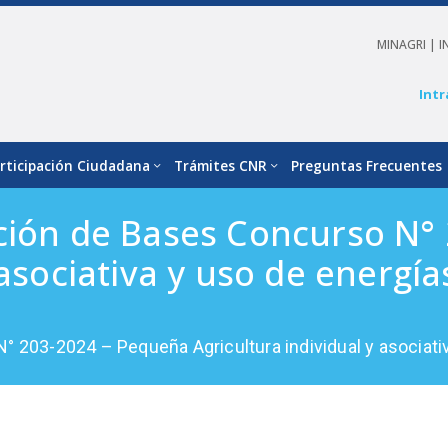
MINAGRI |
I
Intr
rticipación Ciudadana
Trámites CNR
Preguntas Frecuentes
ación de Bases Concurso N°
 asociativa y uso de energí
° 203-2024 – Pequeña Agricultura individual y asociati