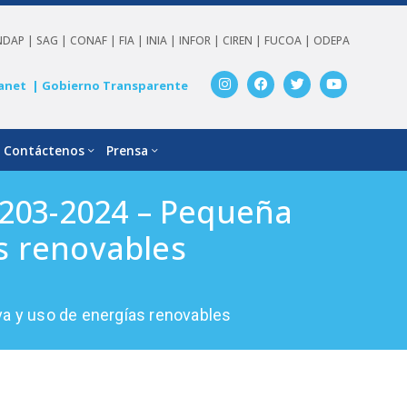
NDAP |
SAG |
CONAF |
FIA |
INIA |
INFOR |
CIREN |
FUCOA |
ODEPA
anet
| Gobierno Transparente
Contáctenos
Prensa
 203-2024 – Pequeña
as renovables
va y uso de energías renovables