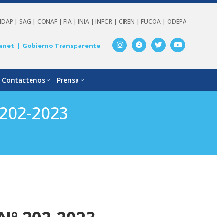
NDAP |
SAG |
CONAF |
FIA |
INIA |
INFOR |
CIREN |
FUCOA |
ODEPA
anet
| Gobierno Transparente
Contáctenos
Prensa
 202-2023