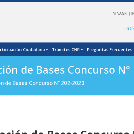
MINAGRI |
I
Intr
rticipación Ciudadana
Trámites CNR
Preguntas Frecuentes
ción de Bases Concurso N°
ión de Bases Concurso N° 202-2023