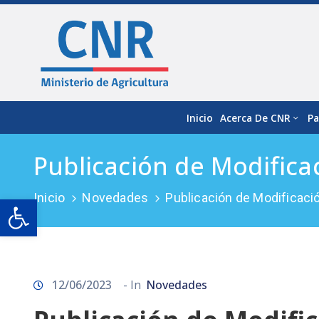
Inicio
Acerca De CNR
Pa
Publicación de Modifica
Inicio
Novedades
Publicación de Modificac
Open toolbar
12/06/2023
- In
Novedades