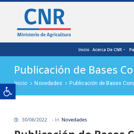
Inicio
Acerca De CNR
Pa
Publicación de Bases C
Inicio
Novedades
Publicación de Bases Con
Open toolbar
30/06/2022
- In
Novedades