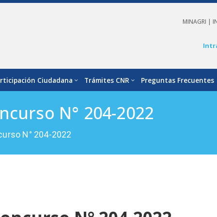
MINAGRI |
I
Intr
rticipación Ciudadana
Trámites CNR
Preguntas Frecuentes
oncurso N° 204-2022
curso N° 204-2022