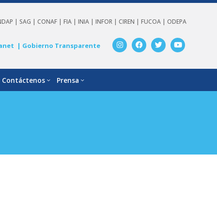
NDAP |
SAG |
CONAF |
FIA |
INIA |
INFOR |
CIREN |
FUCOA |
ODEPA
anet
| Gobierno Transparente
Contáctenos
Prensa