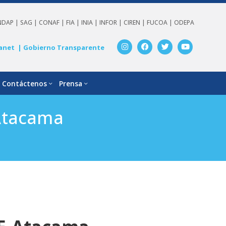
NDAP |
SAG |
CONAF |
FIA |
INIA |
INFOR |
CIREN |
FUCOA |
ODEPA
anet
| Gobierno Transparente
Contáctenos
Prensa
Atacama