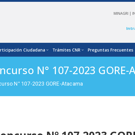
MINAGRI |
I
Intr
rticipación Ciudadana
Trámites CNR
Preguntas Frecuentes
oncurso N° 107-2023 GORE-
ncurso N° 107-2023 GORE-Atacama