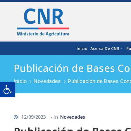
Inicio
Acerca De CNR
Pa
Publicación de Bases C
Inicio
Novedades
Publicación de Bases Co
Open toolbar
12/09/2023
- In
Novedades