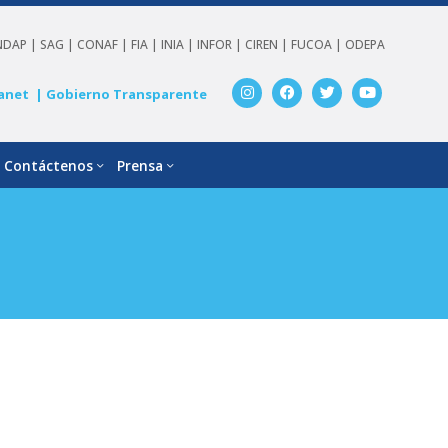
NDAP |
SAG |
CONAF |
FIA |
INIA |
INFOR |
CIREN |
FUCOA |
ODEPA
anet
| Gobierno Transparente
Contáctenos
Prensa