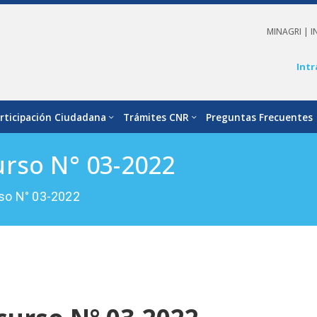
MINAGRI |
I
Intr
rticipación Ciudadana
Trámites CNR
Preguntas Frecuentes
urso N° 03-2022
so N° 03-2022