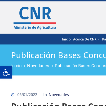
Inicio
Acerca De CNR
Pa
Publicación Bases Conc
Inicio
Novedades
Publicación Bases Concur
Open toolbar
06/01/2022
- In
Novedades