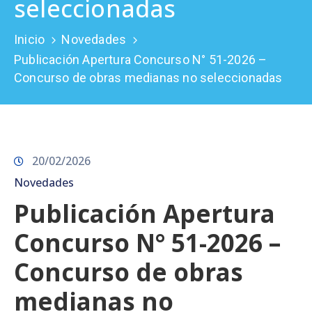
seleccionadas
Prensa
Inicio
Novedades
Publicación Apertura Concurso N° 51-2026 –
Concurso de obras medianas no seleccionadas
20/02/2026
Novedades
Publicación Apertura
Concurso N° 51-2026 –
Concurso de obras
medianas no