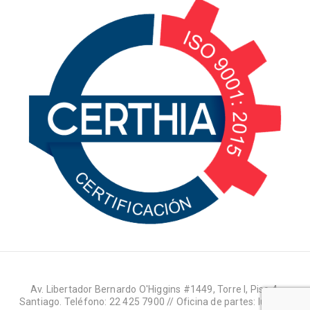
Av. Libertador Bernardo O'Higgins #1449, Torre I, Piso 4,
Santiago. Teléfono: 22 425 7900 // Oficina de partes: lun-jue: