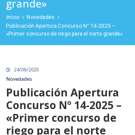
grande»
Prensa
Inicio
Novedades
Publicación Apertura Concurso N° 14-2025 –
«Primer concurso de riego para el norte grande»
24/06/2025
Novedades
Publicación Apertura
Concurso N° 14-2025 –
«Primer concurso de
riego para el norte