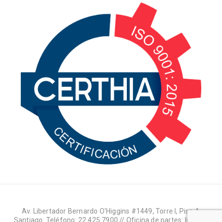
Av. Libertador Bernardo O'Higgins #1449, Torre I, Piso 4,
Santiago. Teléfono: 22 425 7900 // Oficina de partes: lun-jue: