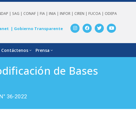
NDAP |
SAG |
CONAF |
FIA |
INIA |
INFOR |
CIREN |
FUCOA |
ODEPA
anet
| Gobierno Transparente
Contáctenos
Prensa
dificación de Bases
 N° 36-2022