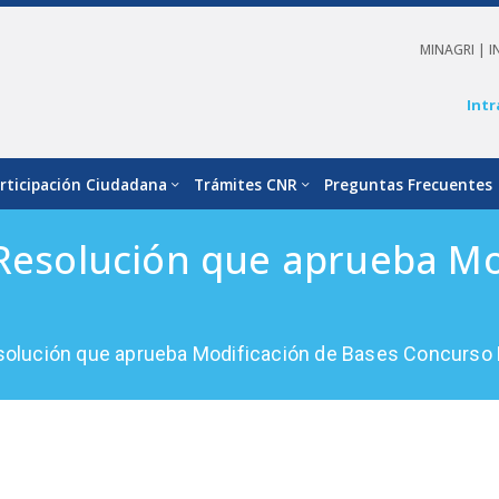
MINAGRI |
I
Intr
rticipación Ciudadana
Trámites CNR
Preguntas Frecuentes
 Resolución que aprueba Mo
esolución que aprueba Modificación de Bases Concurso