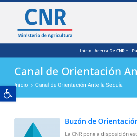
Inicio
Acerca De CNR
Pa
Canal de Orientación An
Inicio
Canal de Orientación Ante la Sequía
Open toolbar
Buzón de Orientació
La CNR pone a disposición est