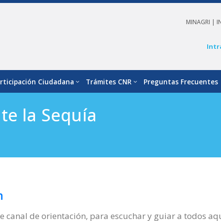
MINAGRI |
I
Intr
rticipación Ciudadana
Trámites CNR
Preguntas Frecuentes
te la Sequía
n
e canal de orientación, para escuchar y guiar a todos a