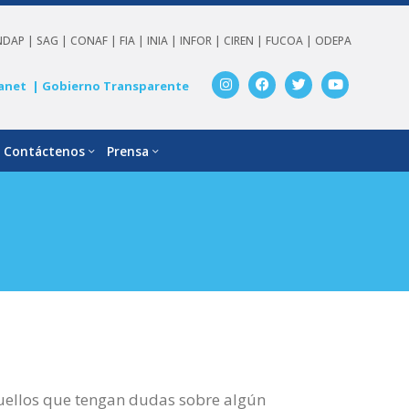
NDAP |
SAG |
CONAF |
FIA |
INIA |
INFOR |
CIREN |
FUCOA |
ODEPA
anet
| Gobierno Transparente
Contáctenos
Prensa
quellos que tengan dudas sobre algún