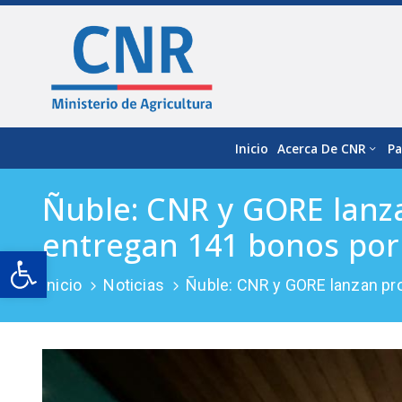
Inicio
Acerca De CNR
Pa
Ñuble: CNR y GORE lanz
entregan 141 bonos por 
Open toolbar
Inicio
Noticias
Ñuble: CNR y GORE lanzan pro