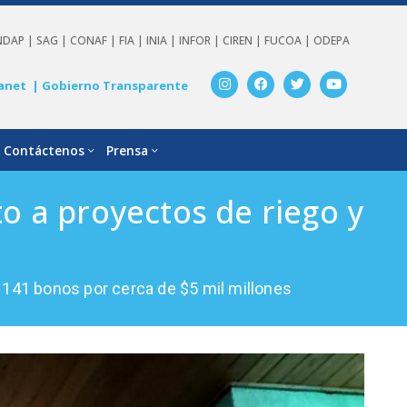
NDAP |
SAG |
CONAF |
FIA |
INIA |
INFOR |
CIREN |
FUCOA |
ODEPA
anet
| Gobierno Transparente
Contáctenos
Prensa
 a proyectos de riego y
141 bonos por cerca de $5 mil millones