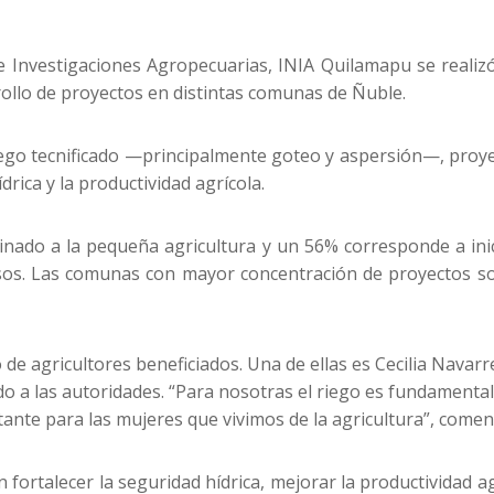
de Investigaciones Agropecuarias, INIA Quilamapu se reali
rollo de proyectos en distintas comunas de Ñuble.
iego tecnificado —principalmente goteo y aspersión—, proye
drica y la productividad agrícola.
tinado a la pequeña agricultura y un 56% corresponde a inic
ursos. Las comunas con mayor concentración de proyectos so
de agricultores beneficiados. Una de ellas es Cecilia Navarre
do a las autoridades. “Para nosotras el riego es fundamenta
tante para las mujeres que vivimos de la agricultura”, comen
ortalecer la seguridad hídrica, mejorar la productividad agr