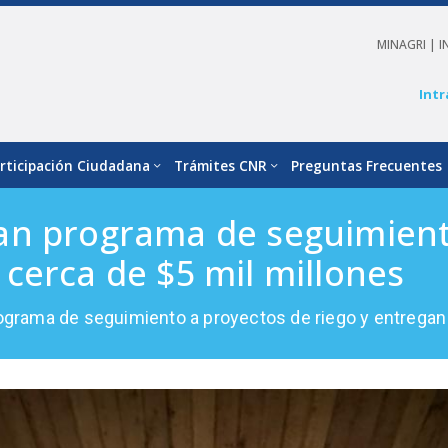
MINAGRI |
I
Intr
rticipación Ciudadana
Trámites CNR
Preguntas Frecuentes
an programa de seguimiento
cerca de $5 mil millones
grama de seguimiento a proyectos de riego y entregan 